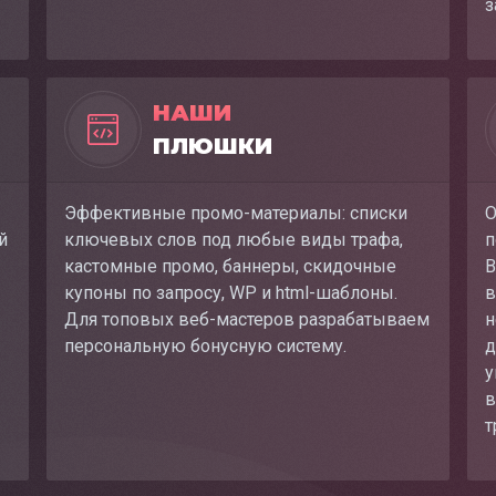
з
НАШИ
ПЛЮШКИ
Эффективные промо-материалы: списки
О
й
ключевых слов под любые виды трафа,
п
кастомные промо, баннеры, скидочные
В
купоны по запросу, WP и html-шаблоны.
в
Для топовых веб-мастеров разрабатываем
н
персональную бонусную систему.
д
у
в
т