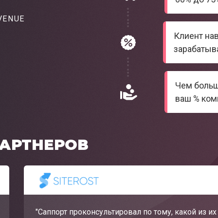
VENUE
Клиент нав
зарабатыва
Чем больш
ваш % ком
АРТНЕРОВ
"Саппорт проконсультировал по тому, какой из и