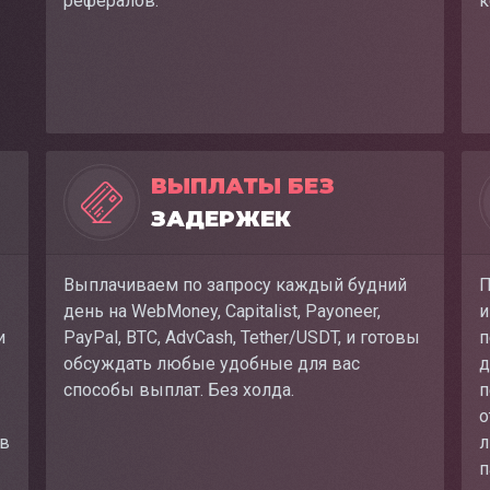
рефералов.
к
ВЫПЛАТЫ БЕЗ
ЗАДЕРЖЕК
Выплачиваем по запросу каждый будний
П
день на WebMoney, Capitalist, Payoneer,
и
и
PayPal, BTC, AdvCash, Tether/USDT, и готовы
п
обсуждать любые удобные для вас
д
способы выплат. Без холда.
п
о
ов
л
п